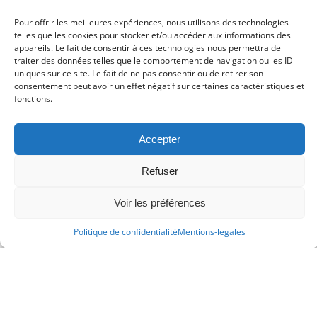
(Ghana), Zipline (Rwanda) ou 54Gene (Nigeria
) montrent que l’Afrique
Pour offrir les meilleures expériences, nous utilisons des technologies
n’est pas seulement consommatrice de technologies, mais aussi créatrice
telles que les cookies pour stocker et/ou accéder aux informations des
de solutions adaptées.
appareils. Le fait de consentir à ces technologies nous permettra de
LA SOUVERAINETÉ PHARMACEUTIQUE
traiter des données telles que le comportement de navigation ou les ID
uniques sur ce site. Le fait de ne pas consentir ou de retirer son
La crise du Covid-19 l’a brutalement rappelé : la dépendance de l’Afrique en
consentement peut avoir un effet négatif sur certaines caractéristiques et
matière de médicaments est une vulnérabilité stratégique. Investir dans la
fonctions.
production locale de médicaments génériques, le développement de
chaînes logistiques fiables et la régulation de qualité est une priorité
absolue. Plusieurs initiatives panafricaines, soutenues par la Banque
Accepter
africaine
de développement ou l’Union africaine
, vont dans ce sens,
mais restent à amplifier.
Refuser
Voir les préférences
Politique de confidentialité
Mentions-legales
Une révolution frugale, inclusive,
souveraine
Ce qui distingue l’innovation en santé en Afrique, c’est sa capacité à