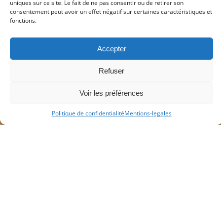
ON PARLE DE NOUS
uniques sur ce site. Le fait de ne pas consentir ou de retirer son
consentement peut avoir un effet négatif sur certaines caractéristiques et
fonctions.
De la dermoscopie à l’échographie : comment la télémédecine
agit comme un « guide » pour les professionnels spécialisés
Accepter
Refuser
Voir les préférences
Politique de confidentialité
Mentions-legales
ARTICLES
Pourquoi le facteur humain est clé dans les projets de santé