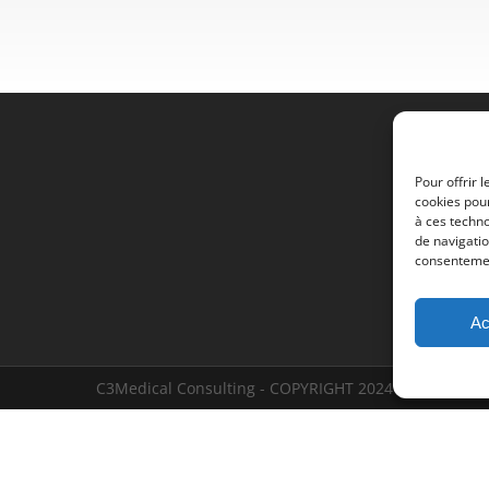
Pour offrir 
cookies pour
à ces techn
de navigatio
consentement
Ac
C3Medical Consulting - COPYRIGHT 2024