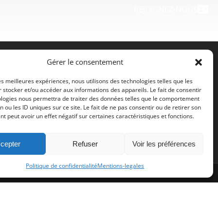
REJOIGNEZ-NOUS
Gérer le consentement
Contact
les meilleures expériences, nous utilisons des technologies telles que les
 stocker et/ou accéder aux informations des appareils. Le fait de consentir
Mentions-legales
ologies nous permettra de traiter des données telles que le comportement
n ou les ID uniques sur ce site. Le fait de ne pas consentir ou de retirer son
Cookie Policy (EU)
 peut avoir un effet négatif sur certaines caractéristiques et fonctions.
cepter
Refuser
Voir les préférences
Politique de confidentialité
Mentions-legales