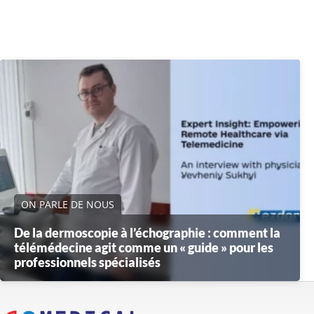
ON PARLE DE NOUS
De la dermoscopie à l’échographie : comment la
télémédecine agit comme un « guide » pour les
professionnels spécialisés