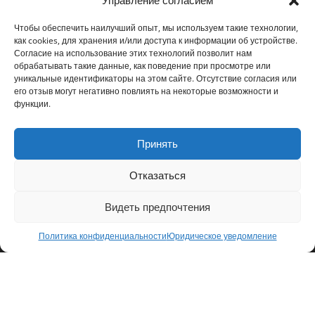
Управление согласием
Развертывание сети телемедицины в Украине
Чтобы обеспечить наилучший опыт, мы используем такие технологии,
как cookies, для хранения и/или доступа к информации об устройстве.
Согласие на использование этих технологий позволит нам
обрабатывать такие данные, как поведение при просмотре или
уникальные идентификаторы на этом сайте. Отсутствие согласия или
его отзыв могут негативно повлиять на некоторые возможности и
функции.
ПРИСОЕДИНИТЬСЯ К НАМ
Принять
Отказаться
СВЯЗАТЬСЯ С НАМИ
Видеть предпочтения
10 Улица Нотр Дам де Лорет
75009 Париж, Франция
Политика конфиденциальности
Юридическое уведомление
+ 33 (0)1 40 82 97 57
contact@c3medical.com
Связаться с нами
Юридическое уведомление