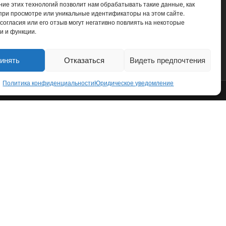
ние этих технологий позволит нам обрабатывать такие данные, как
Юридическое уведомление
при просмотре или уникальные идентификаторы на этом сайте.
согласия или его отзыв могут негативно повлиять на некоторые
Политика использования файлов Cookie (EU)
и и функции.
инять
Отказаться
Видеть предпочтения
Политика конфиденциальности
Юридическое уведомление