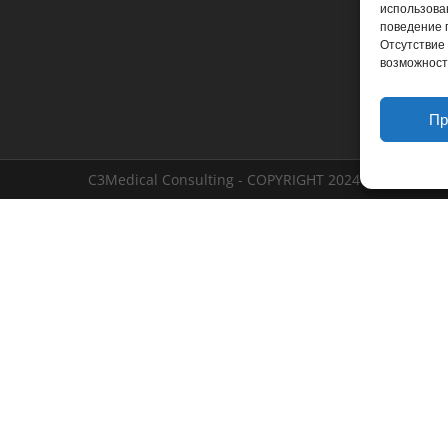
использова
поведение 
Отсутствие 
возможност
Пр
C3Medical Consulting - COPYRIGHT 2024