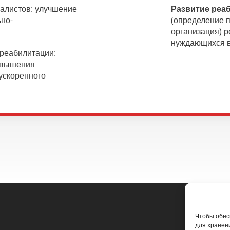
иалистов: улучшение
Развитие реа
ьно-
(определение 
организация) 
нуждающихся в
реабилитации:
овышения
ускоренного
Чтобы обесп
для хранен