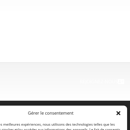
REJOIGNEZ-NOUS
Gérer le consentement
Contact
les meilleures expériences, nous utilisons des technologies telles que les
 stocker et/ou accéder aux informations des appareils. Le fait de consentir