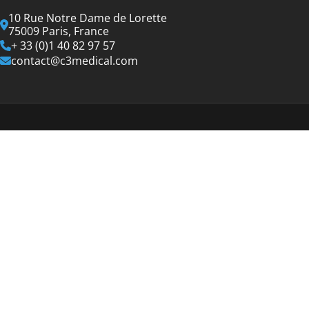
10 Rue Notre Dame de Lorette
75009 Paris, France
+ 33 (0)1 40 82 97 57
contact@c3medical.com