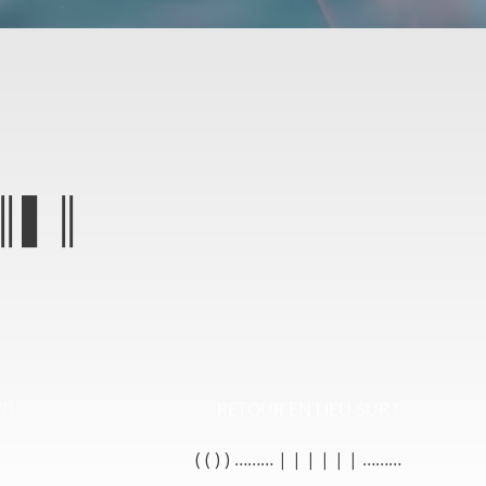
║▌║
en
RETOUR EN LIEU SUR !
( (
) ) ……… | | | | | | ………
w