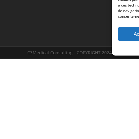
à ces techn
de navigatio
consentement
Ac
C3Medical Consulting - COPYRIGHT 2024