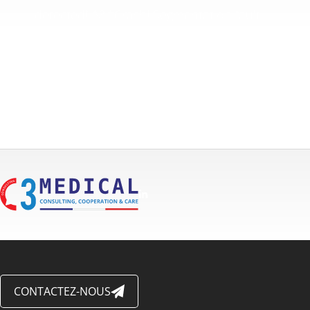
detected! ^&*Crash! Segmentation fault. ~
<>Welcome to the Matrix<<|>> >>;ERROR_1337:
Unable to parse gibberish code :(){ :|: & };:. Kerne
panic – not syncing: Attempted to kill init!
@#$%^&*()_+=-}{][« |’;:/?.>,<\`~\\€£¥
CONTACTEZ-NOUS