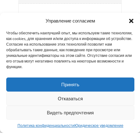
Если пациенту требуется консультация
Управление согласием
специалиста,
семейный врач заполняет
форму направления
в системе
Чтобы обеспечить наилучший опыт, мы используем такие технологии,
Damumed (казахстанская медицинская
как cookies, для хранения и/или доступа к информации об устройстве.
информационная система). Эта форма
Согласие на использование этих технологий позволит нам
передается медсестре, которая отвечает
обрабатывать такие данные, как поведение при просмотре или
уникальные идентификаторы на этом сайте. Отсутствие согласия или
за телемедицинскую тележку,
его отзыв могут негативно повлиять на некоторые возможности и
расположенную ближе всего к дому
функции.
пациента.
Принять
Медсестра связывается с нужным
Отказаться
специалистом
(в Петропавловске или
Пресновске, в зависимости от
необходимости) и
организует встречу,
Видеть предпочтения
которая обычно проходит в течение
Политика конфиденциальности
Юридическое уведомление
24–48 часов
после консультации с
семейным врачом.