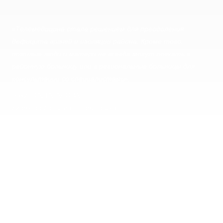
«Телемедицина стала решением для преодоления
дефицита врачей и изоляции района. Кроме того,
пожилые люди и матери не всегда могут поехать в
районную больницу или в региональные больницы для
консультации со специалистами».
Бахит КАШАГАНОВА
,
директор больницы Пресновска