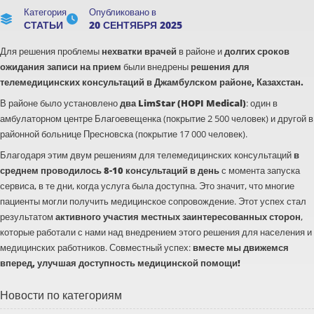
Категория
Опубликовано в
СТАТЬИ
20 СЕНТЯБРЯ 2025
Для решения проблемы
нехватки врачей
в районе и
долгих сроков
ожидания записи на прием
были внедрены
решения для
телемедицинских консультаций в Джамбулском районе, Казахстан.
В районе было установлено
два LimStar (HOPI Medical)
: один в
амбулаторном центре Благоевещенка (покрытие 2 500 человек) и другой в
районной больнице Пресновска (покрытие 17 000 человек).
Благодаря этим двум решениям для телемедицинских консультаций
в
среднем проводилось 8-10 консультаций в день
с момента запуска
сервиса, в те дни, когда услуга была доступна. Это значит, что многие
пациенты могли получить медицинское сопровождение. Этот успех стал
результатом
активного участия местных заинтересованных сторон
,
которые работали с нами над внедрением этого решения для населения и
медицинских работников. Совместный успех:
вместе мы движемся
вперед, улучшая доступность медицинской помощи!
Новости по категориям